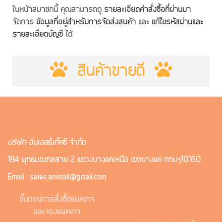
ในหน้าสมาชิกนี้ คุณสามารถดู
รายละเอียดคำสั่งซื้อที่ผ่านมา
จัดการ
ข้อมูลที่อยู่สำหรับการจัดส่งสินค้า
และ
แก้ไขรหัสผ่านและ
รายละเอียดบัญชี
ได้
สินค้าขายดี
บริษัท อินเฮล
ธ์
เท็ค
ซ์ จำกัด
184 พุทธมณฑลสาย 2 แขวงบางแคเหนือ เขตบางแค กทมฯ10160
Email : sales.animall@gmail.com
ขั้นตอนการสั่งซื้อแพคเกจ
และจองแพคเกจ