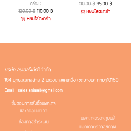
กล่อง)
110.00
฿
95.00
฿
120.00
฿
110.00
฿
หยิบใส่ตะกร้า
หยิบใส่ตะกร้า
บริษัท อินเฮล
ธ์
เท็ค
ซ์ จำกัด
184 พุทธมณฑลสาย 2 แขวงบางแคเหนือ เขตบางแค กทมฯ10160
Email : sales.animall@gmail.com
ขั้นตอนการสั่งซื้อแพคเกจ
และจองแพคเกจ
แพคเกจตรวจภูมิแพ้
ช่องทางชำระเงิน
แพคเกจตรวจสุขภาพ