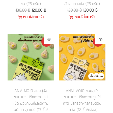
ขน (25 กรัม)
อักเสบตามข้อ (25 กรัม)
130.00
฿
120.00
฿
130.00
฿
120.00
฿
หยิบใส่ตะกร้า
หยิบใส่ตะกร้า
-8%
-14%
ANM-MOJO ขนมสุนัข
ANM-MOJO ขนมสุนัข
ขนมแมว ฟรีซดราย รูป
ขนมแมว ฟรีซดราย รูปไข่
เป็ด มีวิตามินซีและวิตามิ
ดาว มีสารอาหารครบถ้วน
นบี จากลูกแพร์ (17 ชิ้น/
จากไข่ (12 ชิ้น/กล่อง)