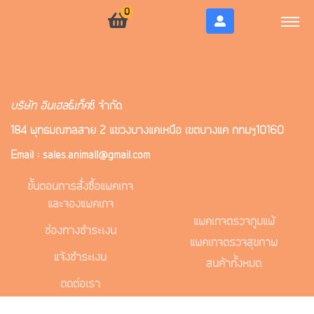
0
บริษัท อินเฮล
ธ์
เท็ค
ซ์ จำกัด
184 พุทธมณฑลสาย 2 แขวงบางแคเหนือ เขตบางแค กทมฯ10160
Email : sales.animall@gmail.com
ขั้นตอนการสั่งซื้อแพคเกจ
และจองแพคเกจ
แพคเกจตรวจภูมิแพ้
ช่องทางชำระเงิน
แพคเกจตรวจสุขภาพ
แจ้งชำระเงิน
สินค้าทั้งหมด
ติดต่อเรา