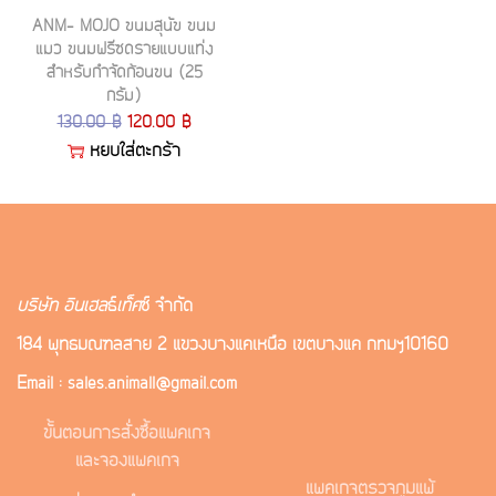
ANM- MOJO ขนมสุนัข ขนม
แมว ขนมฟรีซดรายแบบแท่ง
สำหรับกำจัดก้อนขน (25
กรัม)
130.00
฿
120.00
฿
หยิบใส่ตะกร้า
บริษัท อินเฮล
ธ์
เท็ค
ซ์ จำกัด
184 พุทธมณฑลสาย 2 แขวงบางแคเหนือ เขตบางแค กทมฯ10160
Email : sales.animall@gmail.com
ขั้นตอนการสั่งซื้อแพคเกจ
และจองแพคเกจ
แพคเกจตรวจภูมิแพ้