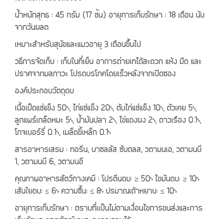
น้ำหนักสุทธิ : 45 กรัม (17 ชิ้น) อายุการเก็บรักษา : 18 เดือน นับ
จากวันผลิต
เหมาะสำหรับสุนัขและแมวอายุ 3 เดือนขึ้นไป
วิธีการจัดเก็บ : เก็บในที่เย็น อาการถ่ายเทได้สะดวก แห้ง มืด และ
ปราศจากมลภาวะ โปรดบริโภคโดยเร็วหลังจากเปิดซอง
องค์ประกอบวัตถุดิบ
เนื้อเป็ดแช่แข็ง 50%, ไก่แช่แข็ง 20%, ตับไก่แช่แข็ง 10%, ตัวเคย 5%,
ลูกแพร์เกล็ดหิมะ 5%, น้ำมันปลา 2%, ไข่แดงผง 2%, ดาวเรือง 0.1%,
โกจิเบอร์รี่ 0.1%, เมล็ดขี้เหล็ก 0.1%
สารอาหารเสริม : ทอรีน, บาซิลลัส ซับติลิส, วิตามินเอ, วิตามินบี
1, วิตามินบี 6, วิตามินอี
คุณภาพอาหารสัตว์ทางเคมี : โปรตีนดิบ: ≥ 50% ไขมันดิบ: ≥ 10%
เส้นใยดิบ: ≤ 6% ความชื้น: ≤ 8% ปริมาณเถ้าหยาบ: ≤ 10%
อายุการเก็บรักษา : ตราบที่เเป็นไม่ตามเงื่อนไขการขนส่งและการ