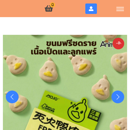
0
-8%