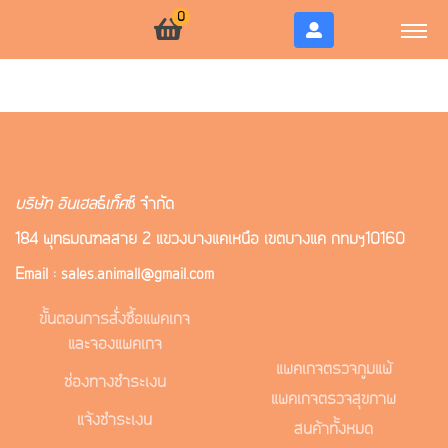
0
บริษัท อินเฮล
ธ์
เท็ค
ซ์ จำกัด
184 พุทธมณฑลสาย 2 แขวงบางแคเหนือ เขตบางแค กทมฯ10160
Email : sales.animall@gmail.com
ขั้นตอนการสั่งซื้อแพคเกจ
และจองแพคเกจ
แพคเกจตรวจภูมิแพ้
ช่องทางชำระเงิน
แพคเกจตรวจสุขภาพ
แจ้งชำระเงิน
สินค้าทั้งหมด